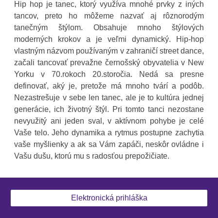
Hip hop je tanec, ktorý využíva mnohé prvky z iných
tancov, preto ho môžeme nazvať aj rôznorodým
tanečným štýlom. Obsahuje mnoho štýlových
moderných krokov a je veľmi dynamický. Hip-hop
vlastným názvom používaným v zahraničí street dance,
začali tancovať prevažne černošský obyvatelia v New
Yorku v 70.rokoch 20.storočia. Nedá sa presne
definovať, aký je, pretože má mnoho tvárí a podôb.
Nezastrešuje v sebe len tanec, ale je to kultúra jednej
generácie, ich životný štýl. Pri tomto tanci nezostane
nevyužitý ani jeden sval, v aktívnom pohybe je celé
Vaše telo. Jeho dynamika a rytmus postupne zachytia
vaše myšlienky a ak sa Vám zapáči, neskôr ovládne i
Vašu dušu, ktorú mu s radosťou prepožičiate.
Elektronická prihláška